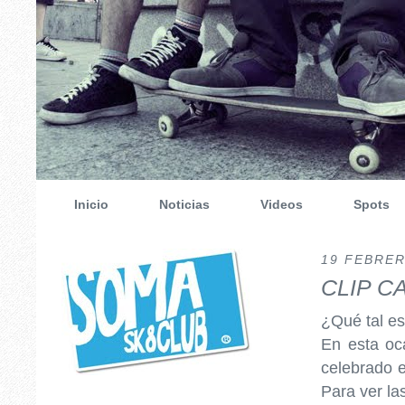
Inicio
Noticias
Videos
Spots
19 FEBRER
CLIP C
¿Qué tal es
En esta o
celebrado 
Para ver la