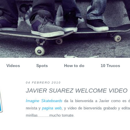
Videos
Spots
How to do
10 Trucos
04 FEBRERO 2010
JAVIER SUAREZ WELCOME VIDEO
Imagine Skateboards
da la bienvenida a Javier como es d
revista y
pagina web
, y video de bienvenida grabado y edit
mirillas..........mucho tomate.