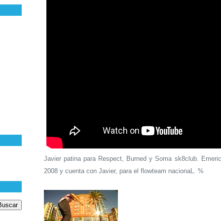
Javier patina para Respect, Burned y Soma sk8club. Emeric
2008 y cuenta con Javier, para el flowteam nacionaL. %