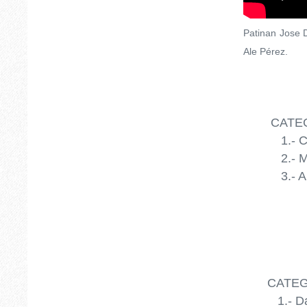
Patinan Jose D
Ale Pérez.
CATEGO
1.- Carl
2.- Mon 
3.- Ale 
CATEGO
1.- David