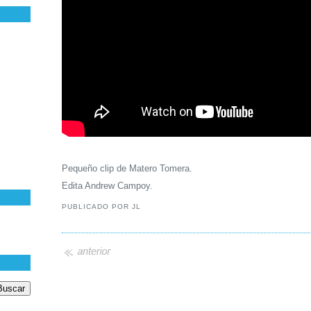
Pequeño clip de Matero Tomera.
Edita Andrew Campoy.
PUBLICADO POR
JL